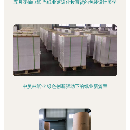
五月花抽巾纸 当纸业邂逅化妆百货的包装设计美学
中昊林纸业 绿色创新驱动下的纸业新篇章