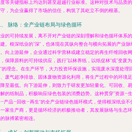
净度等关键指标上均达到甚至超越行业标准。这种对技术与品质
坚守，为企业赢得了市场的信任，构筑了其屹立不倒的根基。
二、 脉络：全产业链布局与绿色循环
纸业的可持续发展，离不开对产业链的深刻理解和绿色循环体系
构建。根深纸业的“深”，也体现在其纵向整合与横向拓展的产业脉
中。向上游延伸，企业通过科学营林或建立稳定的再生纤维回收
，保障原料的可持续供应，践行“以林养纸，以纸促林”或“变废为
宝”的理念。在生产环节，大力投资环保设施，实现废水深度处理
用、废气超净排放、固体废物资源化利用，将生产过程中的环境
迹降至最低。向下游延伸，则致力于研发更加轻量化、可回收、
降解的纸制品，积极响应绿色包装的消费趋势。这种贯穿“资源—
产—产品—回收—再生”的全产业链绿色循环模式，使得根深纸业不
是一家生产商，更是循环经济的积极推动者，其发展脉络与生态
境的脉搏紧密相连。