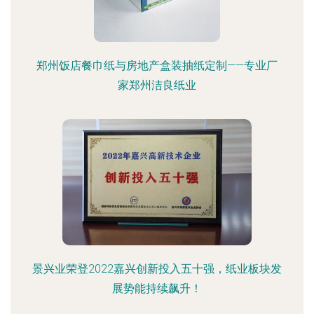
郑州饭店餐巾纸与房地产盒装抽纸定制——专业厂
家郑州洁良纸业
景兴业荣登2022嘉兴创新投入五十强，纸业板块发
展势能持续飙升！