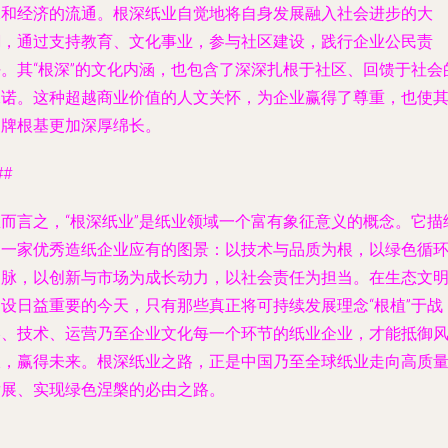
承和经济的流通。根深纸业自觉地将自身发展融入社会进步的大
潮，通过支持教育、文化事业，参与社区建设，践行企业公民责
任。其“根深”的文化内涵，也包含了深深扎根于社区、回馈于社会
承诺。这种超越商业价值的人文关怀，为企业赢得了尊重，也使
品牌根基更加深厚绵长。
##
总而言之，“根深纸业”是纸业领域一个富有象征意义的概念。它描
了一家优秀造纸企业应有的图景：以技术与品质为根，以绿色循
为脉，以创新与市场为成长动力，以社会责任为担当。在生态文
建设日益重要的今天，只有那些真正将可持续发展理念“根植”于战
略、技术、运营乃至企业文化每一个环节的纸业企业，才能抵御
浪，赢得未来。根深纸业之路，正是中国乃至全球纸业走向高质
发展、实现绿色涅槃的必由之路。