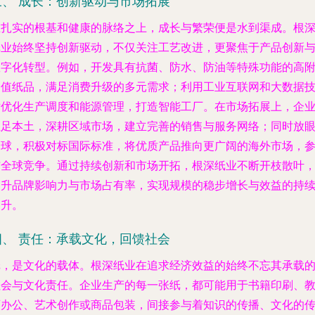
三、 成长：创新驱动与市场拓展
在扎实的根基和健康的脉络之上，成长与繁荣便是水到渠成。根
纸业始终坚持创新驱动，不仅关注工艺改进，更聚焦于产品创新
数字化转型。例如，开发具有抗菌、防水、防油等特殊功能的高
加值纸品，满足消费升级的多元需求；利用工业互联网和大数据
术优化生产调度和能源管理，打造智能工厂。在市场拓展上，企
立足本土，深耕区域市场，建立完善的销售与服务网络；同时放
全球，积极对标国际标准，将优质产品推向更广阔的海外市场，
与全球竞争。通过持续创新和市场开拓，根深纸业不断开枝散叶
提升品牌影响力与市场占有率，实现规模的稳步增长与效益的持
提升。
四、 责任：承载文化，回馈社会
纸，是文化的载体。根深纸业在追求经济效益的始终不忘其承载
社会与文化责任。企业生产的每一张纸，都可能用于书籍印刷、
育办公、艺术创作或商品包装，间接参与着知识的传播、文化的