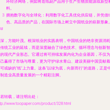
环经济网络，例如将造纸副产品用于生产生物质能源或新型
料。
拥抱数字化与全球化
：利用数字化工具优化供应链，并凭借
色、高品质的产品，在国际市场上树立中国纸业的崭新形象
##
根深，方能叶茂。根深纸业的实践表明，中国纸业的绝非资源消
型传统工业的延续，而是深度融合了绿色技术、循环理念与创新
慧的现代产业形态。它通过将可持续发展内化为企业基因，不仅
自己赢得了市场与尊重，更为守护绿水青山、建设美丽中国贡献
可或缺的“纸”上力量。这条“以绿为底，向新而行”的道路，正是
国制造业高质量发展的一个精彩注脚。
如若转载，请注明出处：
ttp://www.toopaper.com/product/328.html