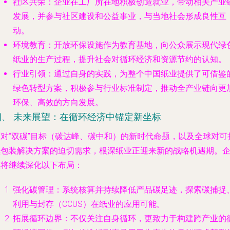
社区共荣
：企业在工厂所在地积极创造就业，带动相关产业
发展，并参与社区建设和公益事业，与当地社会形成良性互
动。
环境教育
：开放环保设施作为教育基地，向公众展示现代绿
纸业的生产过程，提升社会对循环经济和资源节约的认知。
行业引领
：通过自身的实践，为整个中国纸业提供了可借鉴
绿色转型方案，积极参与行业标准制定，推动全产业链向更
环保、高效的方向发展。
四、 未来展望：在循环经济中锚定新坐标
面对“双碳”目标（碳达峰、碳中和）的新时代命题，以及全球对可
续包装解决方案的迫切需求，根深纸业正迎来新的战略机遇期。
业将继续深化以下布局：
强化碳管理
：系统核算并持续降低产品碳足迹，探索碳捕捉
利用与封存（CCUS）在纸业的应用可能。
拓展循环边界
：不仅关注自身循环，更致力于构建跨产业的