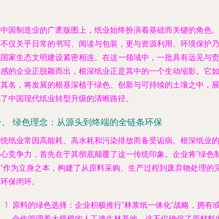
在中国制造业的广袤版图上，纸业始终扮演着基础而关键的角色
它不仅关乎日常的书写、阅读与包装，更与资源利用、环境保护
至国家生态文明建设紧密相连。在这一领域中，一批具有远见与
任感的企业正脱颖而出，根深纸业正是其中的一个生动缩影。它
同其名，将发展的根基深植于绿色、创新与可持续的土壤之中，
现了中国现代纸业转型升级的清晰路径。
一、 绿色理念：从源头到终端的全链条环保
传统纸业常因高能耗、高水耗和污染排放而备受诟病。根深纸业
核心竞争力，首先在于其彻底颠覆了这一传统印象。企业将“绿色
造”作为立身之本，构建了从原料采购、生产过程到废弃物处理的
整环保闭环。
原料的绿色选择
：企业积极推行“林浆纸一体化”战略，拥有
合作管理着大规模的人工速生林基地。这不仅确保了原材料