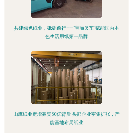
共建绿色纸业，砥砺前行——“宝骊叉车”赋能国内本
色生活用纸第一品牌
山鹰纸业定增募资50亿背后 头部企业密集扩张，产
能基地布局纸业