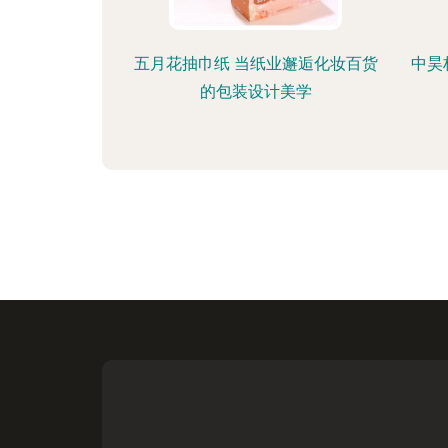
五月花抽巾纸 当纸业邂逅化妆百货
中昊
的包装设计美学