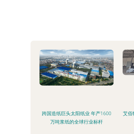
跨国造纸巨头太阳纸业 年产1600
艾佰
万吨浆纸的全球行业标杆